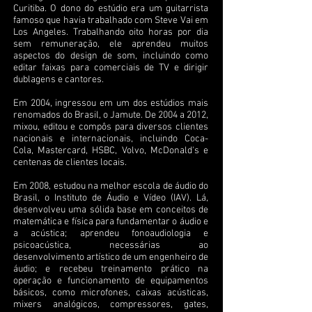
Curitiba. O dono do estúdio era um guitarrista
famoso que havia trabalhado com Steve Vai em
Los Angeles. Trabalhando oito horas por dia
sem remuneração, ele aprendeu muitos
aspectos do design de som, incluindo como
editar faixas para comerciais de TV e dirigir
dublagens e cantores.
Em 2004, ingressou em um dos estúdios mais
renomados do Brasil, o Jamute. De 2004 a 2012,
mixou, editou e compôs para diversos clientes
nacionais e internacionais, incluindo Coca-
Cola, Mastercard, HSBC, Volvo, McDonald's e
centenas de clientes locais.
Em 2008, estudou na melhor escola de áudio do
Brasil, o Instituto de Áudio e Vídeo (IAV). Lá,
desenvolveu uma sólida base em conceitos de
matemática e física para fundamentar o áudio e
a acústica; aprendeu fonoaudiologia e
psicoacústica, necessárias ao
desenvolvimento artístico de um engenheiro de
áudio; e recebeu treinamento prático na
operação e funcionamento de equipamentos
básicos, como microfones, caixas acústicas,
mixers analógicos, compressores, gates,