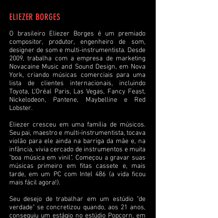
ELIEZER BORGES
O brasileiro Eliezer Borges é um premiado
compositor, produtor, engenheiro de som,
designer de som e multi-instrumentista. Desde
2009, trabalha com a empresa de marketing
Novacaine Music and Sound Design, em Nova
York, criando músicas comerciais para uma
lista de clientes internacionais, incluindo
Toyota, L'Oréal Paris, Las Vegas, Fancy Feast,
Nickelodeon, Pantene, Maybelline e Red
Lobster.
Eliezer cresceu em uma família de músicos.
Seu pai, maestro e multi-instrumentista, tocava
violão para ele ainda na barriga da mãe e, na
infância, vivia cercado de instrumentos e muita
"boa música em vinil". Começou a gravar suas
músicas primeiro em fitas cassete e, mais
tarde, em um PC com Intel 486 (a vida ficou
mais fácil agora!).
Seu desejo de trabalhar em um estúdio "de
verdade" se concretizou quando, aos 21 anos,
conseguiu um estágio no estúdio Popcorn, em