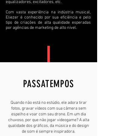
equalizadores, excitadores, etc.
Com vasta experiência na indústria musical,
Eliezer é conhecido por sua eficiência e pelo
tipo de criações de alta qualidade esperadas
por agências de marketing de alto nível.
PASSATEMPOS
Quando não está no estúdio, ele adora tirar
fotos, gravar vídeos com sua câmera sem
espelho e voar com seu drone. Em um dia
chuvoso, por que não jogar videogame? A alta
qualidade dos gráficos, da música e do design
de som é sempre inspiradora.